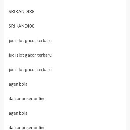
SRIKANDI88
SRIKANDI88
judi slot gacor terbaru
judi slot gacor terbaru
judi slot gacor terbaru
agen bola
daftar poker online
agen bola
daftar poker online