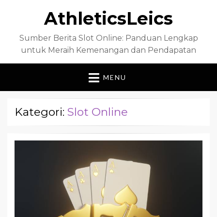
AthleticsLeics
Sumber Berita Slot Online: Panduan Lengkap
untuk Meraih Kemenangan dan Pendapatan
MENU
Kategori:
Slot Online