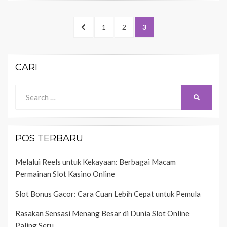
Paginasi
PREVIOUS
PAGE
PAGE
PAGE
1
2
3
pos
PAGE
CARI
Search
SEARCH
for:
POS TERBARU
Melalui Reels untuk Kekayaan: Berbagai Macam
Permainan Slot Kasino Online
Slot Bonus Gacor: Cara Cuan Lebih Cepat untuk Pemula
Rasakan Sensasi Menang Besar di Dunia Slot Online
Paling Seru