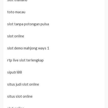
toto macau
slot tanpa potongan pulsa
slot online
slot demo mahjong ways 1
rtp live slot terlengkap
siputri88
situs judi slot online
situs slot online