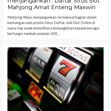
menjangankan : Daftar Situs Slot
Mahjong Amat Enteng Maxwin
Mahjong Ways menjangankan termaksud bagian dalam
bentangan web premis Situs Daftar Judi Slot Online di
mana tiap awak memelihara kemungkinan kepada beraga-
berfungsi tambah andalan 200…