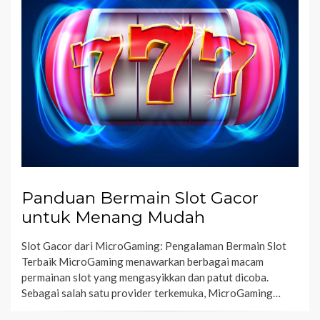
Panduan Bermain Slot Gacor
untuk Menang Mudah
Slot Gacor dari MicroGaming: Pengalaman Bermain Slot
Terbaik MicroGaming menawarkan berbagai macam
permainan slot yang mengasyikkan dan patut dicoba.
Sebagai salah satu provider terkemuka, MicroGaming…